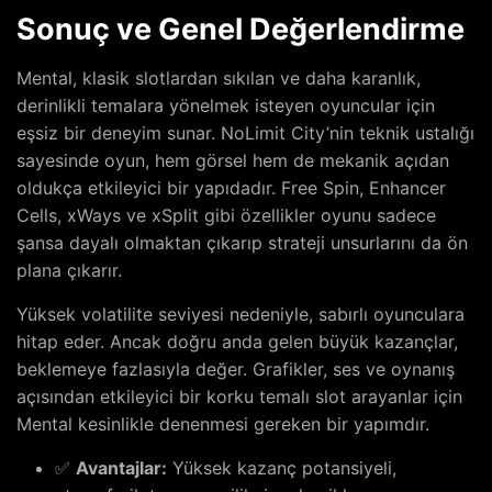
Sonuç ve Genel Değerlendirme
Mental, klasik slotlardan sıkılan ve daha karanlık,
derinlikli temalara yönelmek isteyen oyuncular için
eşsiz bir deneyim sunar. NoLimit City’nin teknik ustalığı
sayesinde oyun, hem görsel hem de mekanik açıdan
oldukça etkileyici bir yapıdadır. Free Spin, Enhancer
Cells, xWays ve xSplit gibi özellikler oyunu sadece
şansa dayalı olmaktan çıkarıp strateji unsurlarını da ön
plana çıkarır.
Yüksek volatilite seviyesi nedeniyle, sabırlı oyunculara
hitap eder. Ancak doğru anda gelen büyük kazançlar,
beklemeye fazlasıyla değer. Grafikler, ses ve oynanış
açısından etkileyici bir korku temalı slot arayanlar için
Mental kesinlikle denenmesi gereken bir yapımdır.
✅
Avantajlar:
Yüksek kazanç potansiyeli,