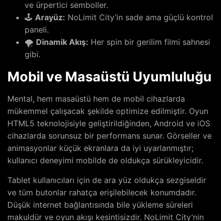
ve ürpertici semboller.
🕹️
Arayüz:
NoLimit City’in sade ama güçlü kontrol
paneli.
🌪️
Dinamik Akış:
Her spin bir gerilim filmi sahnesi
gibi.
Mobil ve Masaüstü Uyumluluğu
Mental, hem masaüstü hem de mobil cihazlarda
mükemmel çalışacak şekilde optimize edilmiştir. Oyun
HTML5 teknolojisiyle geliştirildiğinden, Android ve iOS
cihazlarda sorunsuz bir performans sunar. Görseller ve
animasyonlar küçük ekranlara da iyi uyarlanmıştır;
kullanıcı deneyimi mobilde de oldukça sürükleyicidir.
Tablet kullanıcıları için de ara yüz oldukça sezgiseldir
ve tüm butonlar rahatça erişilebilecek konumdadır.
Düşük internet bağlantısında bile yükleme süreleri
makuldür ve oyun akışı kesintisizdir. NoLimit City’nin