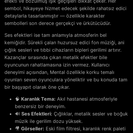
efekti ve bozulmuş ışık geçişleri dikkat çeker. Her
sembol, hikayeye hizmet edecek şekilde rahatsız edici
detaylarla tasarlanmıştır — özellikle karakter
sembolleri son derece gerçekçi ve ürkütücüdür.
Ses efektleri ise tam anlamıyla atmosferin bel
kemiğidir. Sürekli çalan huzursuz edici fon müziği, ani
çığlık sesleri ve tıbbi cihazların bipleri gerilimi artırır.
Kazançlar sırasında çıkan metalik efektler bile
oyuncunun rahatlamasına izin vermez. Kullanıcı
deneyimi açısından, Mental özellikle korku temalı
oyunları seven oyunculara yöneliktir ve bu konuda tam
bir başyapıt olarak öne çıkar.
🧠
Karanlık Tema:
Akıl hastanesi atmosferiyle
benzersiz bir deneyim.
🔊
Ses Efektleri:
Çığlıklar, metalik sesler ve boğuk
müzik ile gerilim dozu yüksek.
🎥
Görseller:
Eski film filtresi, karanlık renk paleti