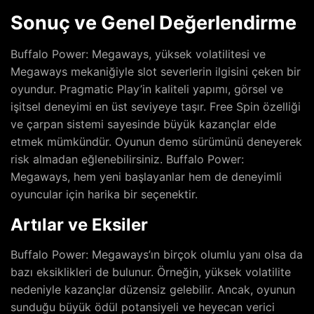
Sonuç ve Genel Değerlendirme
Buffalo Power: Megaways, yüksek volatilitesi ve
Megaways mekaniğiyle slot severlerin ilgisini çeken bir
oyundur. Pragmatic Play’in kaliteli yapımı, görsel ve
işitsel deneyimi en üst seviyeye taşır. Free Spin özelliği
ve çarpan sistemi sayesinde büyük kazançlar elde
etmek mümkündür. Oyunun demo sürümünü deneyerek
risk almadan eğlenebilirsiniz. Buffalo Power:
Megaways, hem yeni başlayanlar hem de deneyimli
oyuncular için harika bir seçenektir.
Artılar ve Eksiler
Buffalo Power: Megaways’ın birçok olumlu yanı olsa da
bazı eksiklikleri de bulunur. Örneğin, yüksek volatilite
nedeniyle kazançlar düzensiz gelebilir. Ancak, oyunun
sunduğu büyük ödül potansiyeli ve heyecan verici