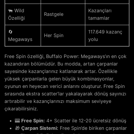
🐃 Wild
Kazançları
Rastgele
Özelliği
tamamlar
🔄
117.649 kazanç
Her Spin
Megaways
yolu
Free Spin özelliği, Buffalo Power: Megaways’ın en çok
kazandıran bölümüdür. Bu modda, artan çarpanlar
sayesinde kazançlarınız katlanarak artar. Özellikle
yüksek çarpanlarla gelen büyük kombinasyonlar,
oyunun en heyecan verici anlarını oluşturur. Free Spin
sırasında ekstra scatter’lar yakalayarak dönüş sayınızı
artırabilir ve kazançlarınızı maksimum seviyeye
çıkarabilirsiniz.
🎰
Free Spin:
4+ Scatter ile 12-20 ücretsiz dönüş
🎁
Çarpan Sistemi:
Free Spin’de biriken çarpanlar