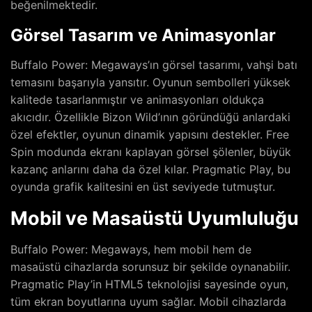
beğenilmektedir.
Görsel Tasarım ve Animasyonlar
Buffalo Power: Megaways’ın görsel tasarımı, vahşi batı
temasını başarıyla yansıtır. Oyunun sembolleri yüksek
kalitede tasarlanmıştır ve animasyonları oldukça
akıcıdır. Özellikle Bizon Wild’ının göründüğü anlardaki
özel efektler, oyunun dinamik yapısını destekler. Free
Spin modunda ekranı kaplayan görsel şölenler, büyük
kazanç anlarını daha da özel kılar. Pragmatic Play, bu
oyunda grafik kalitesini en üst seviyede tutmuştur.
Mobil ve Masaüstü Uyumluluğu
Buffalo Power: Megaways, hem mobil hem de
masaüstü cihazlarda sorunsuz bir şekilde oynanabilir.
Pragmatic Play’in HTML5 teknolojisi sayesinde oyun,
tüm ekran boyutlarına uyum sağlar. Mobil cihazlarda