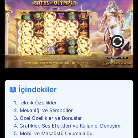
📖 İçindekiler
1. Teknik Özellikler
2. Mekaniği ve Semboller
3. Özel Özellikler ve Bonuslar
4. Grafikler, Ses Efektleri ve Kullanıcı Deneyimi
5. Mobil ve Masaüstü Uyumluluğu