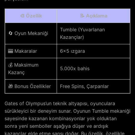
🎨 Özellik
📝 Açıklama
Tumble (Yuvarlanan
🔄 Oyun Mekaniği
Kazançlar)
🎰 Makaralar
6×5 ızgara
💰 Maksimum
5.000x bahis
Kazanç
🎁 Bonus Özellikler
Free Spins, Çarpanlar
Gates of Olympus’un teknik altyapısı, oyunculara
sürükleyici bir deneyim sunar. Oyunun Tumble mekaniği
sayesinde kazanan kombinasyonlar yok olduktan
sonra yeni semboller aşağıya düşer ve ardışık
kazançlar elde etme şansı doğar. Bu özellik, özellikle