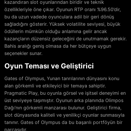
kazandıran slot oyunlarından biridir ve teknik
özellikleriyle öne çıkar. Oyunun RTP oranı %96.50’dir,
bu da uzun vadede oyunculara adil bir geri dönüş
sağladığını gösterir. Yüksek volatilite seviyesi, büyük
ödüllerin mümkün olduğu anlamına gelir ancak
kazançların düzensiz geleceğini de unutmamak gerekir.
Bahis aralığı geniş olmasa da her bütçeye uygun
seçenekler sunar.
Oyun Teması ve Geliştirici
Gates of Olympus, Yunan tanrılarının dünyasını konu
alan görkemli ve etkileyici bir temaya sahiptir.
Pragmatic Play, bu oyunla görsel ve işitsel deneyimi en
üst seviyeye taşımıştır. Oyunun arka planında Olimpos
Dağı’nın görkemli manzarası bulunur. Geliştirici firma,
slot dünyasında kaliteli ve yenilikçi oyunlar sunmasıyla
tanınır. Gates of Olympus da bu başarılı portföyün bir
parçasıdır.