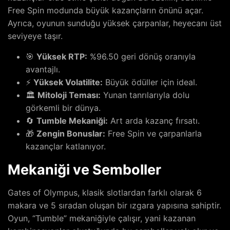
Free Spin modunda büyük kazançların önünü açar.
Ayrıca, oyunun sunduğu yüksek çarpanlar, heyecanı üst
seviyeye taşır.
🎯
Yüksek RTP:
%96.50 geri dönüş oranıyla
avantajlı.
⚡
Yüksek Volatilite:
Büyük ödüller için ideal.
🏛️
Mitoloji Teması:
Yunan tanrılarıyla dolu
görkemli bir dünya.
🔄
Tumble Mekaniği:
Art arda kazanç fırsatı.
🎁
Zengin Bonuslar:
Free Spin ve çarpanlarla
kazançlar katlanıyor.
Mekaniği ve Semboller
Gates of Olympus, klasik slotlardan farklı olarak 6
makara ve 5 sıradan oluşan bir ızgara yapısına sahiptir.
Oyun, “Tumble” mekaniğiyle çalışır, yani kazanan