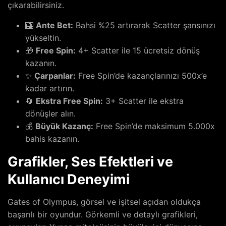
çıkarabilirsiniz.
🎰
Ante Bet:
Bahsi %25 artırarak Scatter şansınızı
yükseltin.
🎁
Free Spin:
4+ Scatter ile 15 ücretsiz dönüş
kazanın.
✨
Çarpanlar:
Free Spin’de kazançlarınızı 500x’e
kadar artırın.
🔄
Ekstra Free Spin:
3+ Scatter ile ekstra
dönüşler alın.
💰
Büyük Kazanç:
Free Spin’de maksimum 5.000x
bahis kazanın.
Grafikler, Ses Efektleri ve
Kullanıcı Deneyimi
Gates of Olympus, görsel ve işitsel açıdan oldukça
başarılı bir oyundur. Görkemli ve detaylı grafikleri,