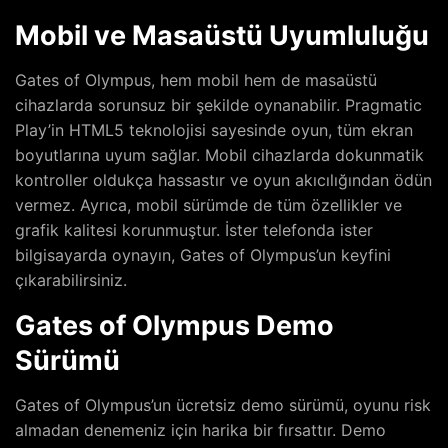
Mobil ve Masaüstü Uyumluluğu
Gates of Olympus, hem mobil hem de masaüstü
cihazlarda sorunsuz bir şekilde oynanabilir. Pragmatic
Play’in HTML5 teknolojisi sayesinde oyun, tüm ekran
boyutlarına uyum sağlar. Mobil cihazlarda dokunmatik
kontroller oldukça hassastır ve oyun akıcılığından ödün
vermez. Ayrıca, mobil sürümde de tüm özellikler ve
grafik kalitesi korunmuştur. İster telefonda ister
bilgisayarda oynayın, Gates of Olympus’un keyfini
çıkarabilirsiniz.
Gates of Olympus Demo
Sürümü
Gates of Olympus’un ücretsiz demo sürümü, oyunu risk
almadan denemeniz için harika bir fırsattır. Demo